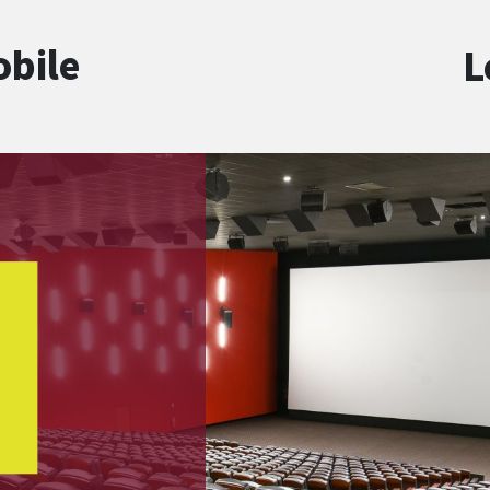
obile
L