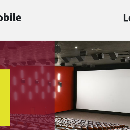
obile
L