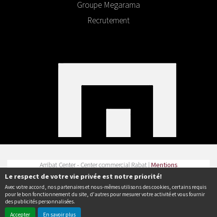
Groupe Megarama
Recrutement
Arribat Center - Center commercial Rabat |
Mentions
légales
|
Contact
| Tel :
Le respect de votre vie privée est notre priorité!
Avec votre accord, nos partenaires et nous-mêmes utilisons des cookies, certains requis
Politique de confidentialité
pour le bon fonctionnement du site, d'autres pour mesurer votre activité et vous fournir
des publicités personnalisées.
Accepter
En savoir plus
© Erakys
Création de site internet