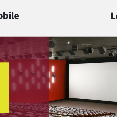
obile
L