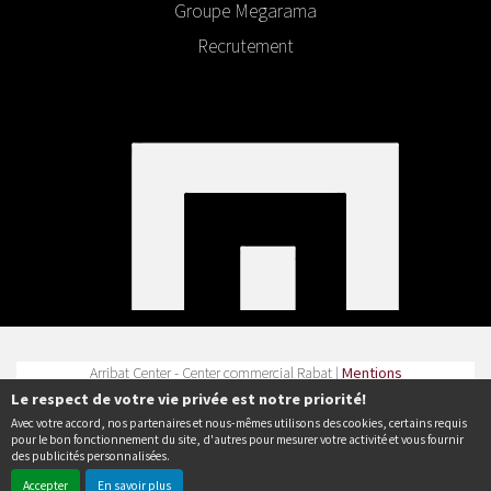
Groupe Megarama
Recrutement
Arribat Center - Center commercial Rabat |
Mentions
légales
|
Contact
| Tel :
Le respect de votre vie privée est notre priorité!
Avec votre accord, nos partenaires et nous-mêmes utilisons des cookies, certains requis
Politique de confidentialité
pour le bon fonctionnement du site, d'autres pour mesurer votre activité et vous fournir
des publicités personnalisées.
Accepter
En savoir plus
© Erakys
Création de site internet