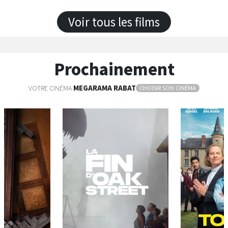
ances
Séances
S
Les
Les
Voir tous les films
Son Audio 7.1
VO
3D
Prochainement
VOTRE CINÉMA
MEGARAMA
RABAT
CHOISIR SON CINÉMA