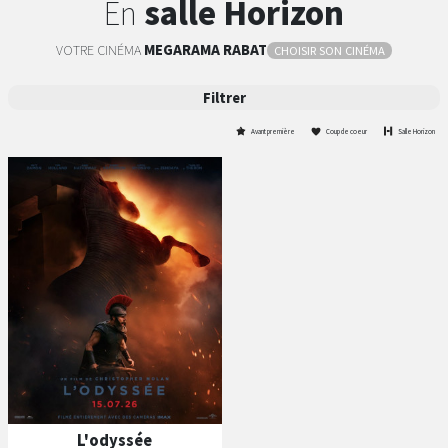
En
salle Horizon
VOTRE CINÉMA
MEGARAMA
RABAT
CHOISIR SON CINÉMA
Filtrer
Avant première
Coup de coeur
Salle Horizon
L'odyssée