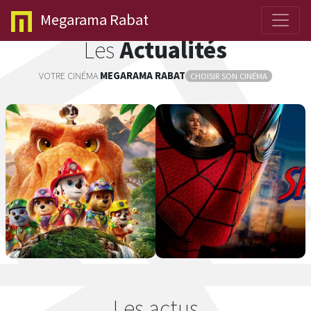
Megarama
Rabat
Les
Actualités
VOTRE CINÉMA
MEGARAMA
RABAT
CHOISIR SON CINÉMA
Les actus