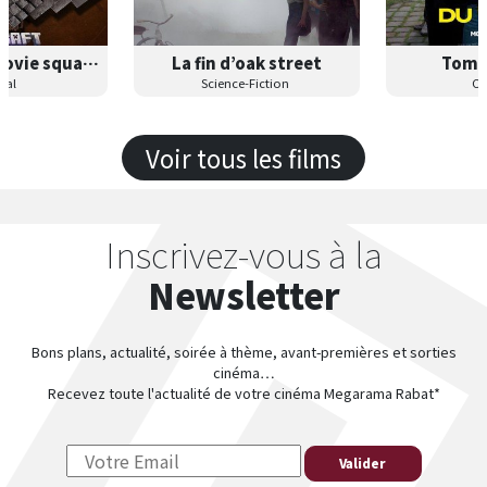
A minecraft movie squared
La fin d’oak street
Tombé
ances
Séances
B
lial
Science-Fiction
C
Les
and
F
VF
S
Voir tous les films
Les
Inscrivez-vous à la
Newsletter
Bons plans, actualité, soirée à thème, avant-premières et sorties
cinéma…
Recevez toute l'actualité de votre cinéma Megarama Rabat*