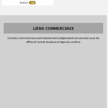
Action
-12
B
A
ande
nnonce
Séances
Les
LIENS COMMERCIAUX
VO
N/C
IMAX
4K
Son Audio 7.1
Ces liens commerciaux sont totalement indépendants et sans lien avec les
offres et l'achat de place en ligne du cinéma.